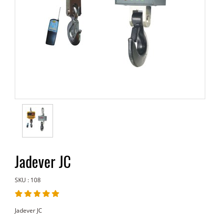
Jadever JC
SKU : 108
Jadever JC