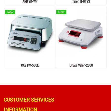
AND SK-WP
Tiger TI-01SS
New
New
CAS FW-500E
Ohaus Valor-2000
CUSTOMER SERVICES
INFORMATION