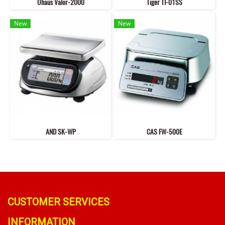
Ohaus Valor-2000
Tiger TI-01SS
New
New
AND SK-WP
CAS FW-500E
CUSTOMER SERVICES
INFORMATION