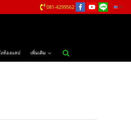
081-4299562
TH
ชั่งห้องแลป
เพิ่มเติม