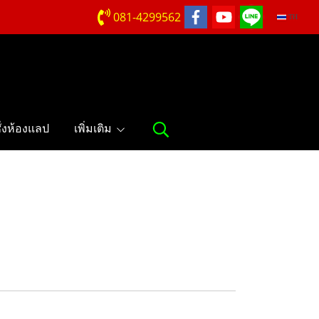
081-4299562
TH
ชั่งห้องแลป
เพิ่มเติม