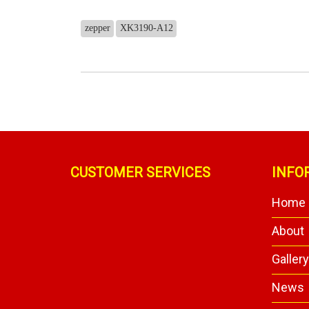
zepper
XK3190-A12
CUSTOMER SERVICES
INFO
Home
About
Galler
News