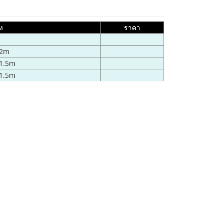
ง
ราคา
.2m
x1.5m
x1.5m