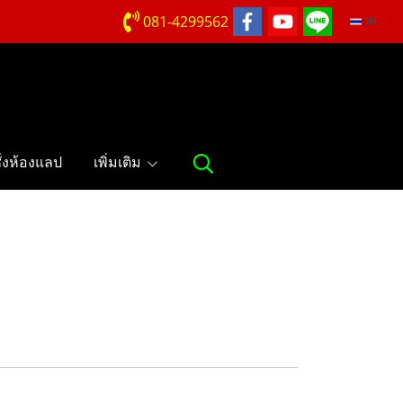
081-4299562
TH
ชั่งห้องแลป
เพิ่มเติม