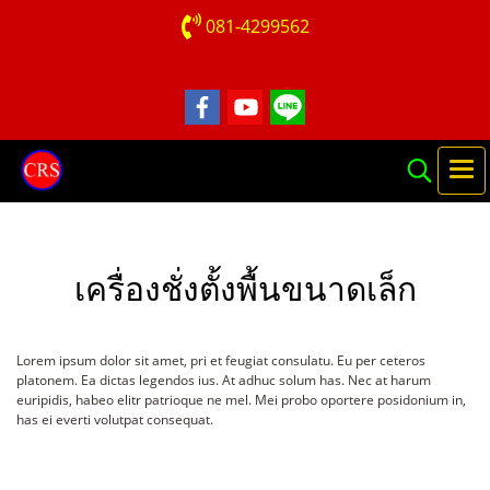
081-4299562
เครื่องชั่งตั้งพื้นขนาดเล็ก
Lorem ipsum dolor sit amet, pri et feugiat consulatu. Eu per ceteros
platonem. Ea dictas legendos ius. At adhuc solum has. Nec at harum
euripidis, habeo elitr patrioque ne mel. Mei probo oportere posidonium in,
has ei everti volutpat consequat.